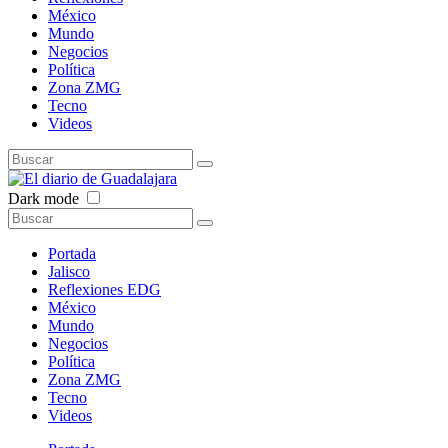
México
Mundo
Negocios
Política
Zona ZMG
Tecno
Videos
Dark mode
Portada
Jalisco
Reflexiones EDG
México
Mundo
Negocios
Política
Zona ZMG
Tecno
Videos