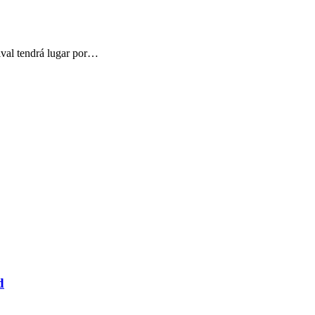
ival tendrá lugar por…
d