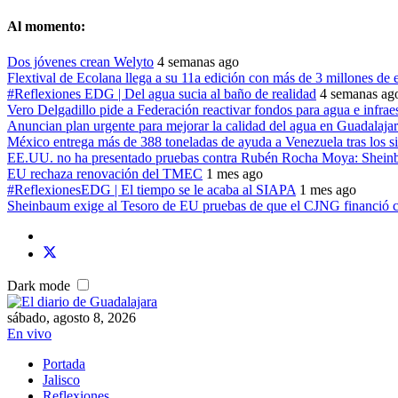
Al momento:
Dos jóvenes crean Welyto
4 semanas ago
Flextival de Ecolana llega a su 11a edición con más de 3 millones de 
#Reflexiones EDG | Del agua sucia al baño de realidad
4 semanas ag
Vero Delgadillo pide a Federación reactivar fondos para agua e infrae
Anuncian plan urgente para mejorar la calidad del agua en Guadalaja
México entrega más de 388 toneladas de ayuda a Venezuela tras los s
EE.UU. no ha presentado pruebas contra Rubén Rocha Moya: Shei
EU rechaza renovación del TMEC
1 mes ago
#ReflexionesEDG | El tiempo se le acaba al SIAPA
1 mes ago
Sheinbaum exige al Tesoro de EU pruebas de que el CJNG financió c
Dark mode
sábado, agosto 8, 2026
En vivo
Portada
Jalisco
Reflexiones