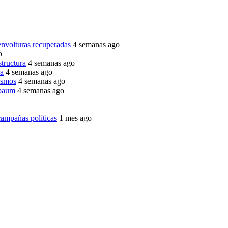
envolturas recuperadas
4 semanas ago
o
structura
4 semanas ago
ra
4 semanas ago
ismos
4 semanas ago
nbaum
4 semanas ago
ampañas políticas
1 mes ago