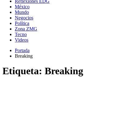
Reflexiones EDG
México
Mundo
Negocios
Política
Zona ZMG
Tecno
Videos
Portada
Breaking
Etiqueta:
Breaking