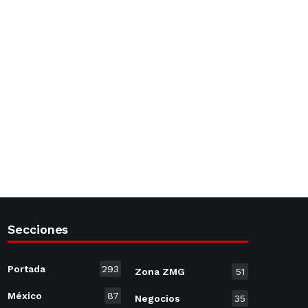
Secciones
Portada
293
Zona ZMG
51
México
87
Negocios
35