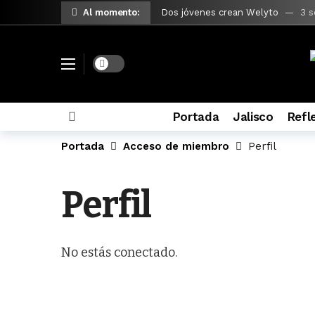
Al momento:
Dos jóvenes crean Welyto
3 s
Flextival de Ecolana llega a su 11
#Reflexiones EDG | Del agua sucia
Dark mode
Vero Delgadillo pide a Federación 
Anuncian plan urgente para mejorar
Portada
Jalisco
Refl
México entrega más de 388 tonela
Portada
Acceso de miembro
Perfil
EE.UU. no ha presentado pruebas
EU rechaza renovación del TMEC
Perfil
#ReflexionesEDG | El tiempo se l
Sheinbaum exige al Tesoro de EU 
No estás conectado.