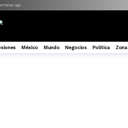
emanas ago
a edición con más de 3 millones de envolturas recuperadas
3 seman
 al baño de realidad
3 semanas ago
reactivar fondos para agua e infraestructura
4 semanas ago
 la calidad del agua en Guadalajara
4 semanas ago
exiones
México
Mundo
Negocios
Política
Zona
das de ayuda a Venezuela tras los sismos
4 semanas ago
 contra Rubén Rocha Moya: Sheinbaum
4 semanas ago
1 mes ago
e acaba al SIAPA
1 mes ago
pruebas de que el CJNG financió campañas políticas
1 mes ago