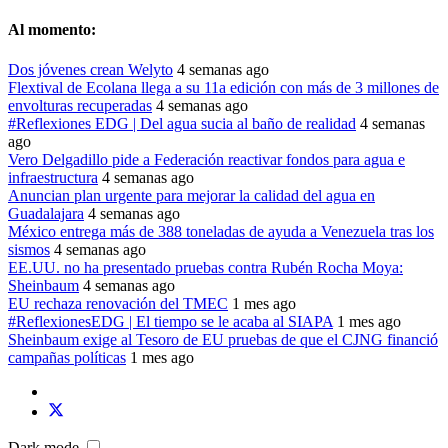
Al momento:
Dos jóvenes crean Welyto
4 semanas ago
Flextival de Ecolana llega a su 11a edición con más de 3 millones de
envolturas recuperadas
4 semanas ago
#Reflexiones EDG | Del agua sucia al baño de realidad
4 semanas
ago
Vero Delgadillo pide a Federación reactivar fondos para agua e
infraestructura
4 semanas ago
Anuncian plan urgente para mejorar la calidad del agua en
Guadalajara
4 semanas ago
México entrega más de 388 toneladas de ayuda a Venezuela tras los
sismos
4 semanas ago
EE.UU. no ha presentado pruebas contra Rubén Rocha Moya:
Sheinbaum
4 semanas ago
EU rechaza renovación del TMEC
1 mes ago
#ReflexionesEDG | El tiempo se le acaba al SIAPA
1 mes ago
Sheinbaum exige al Tesoro de EU pruebas de que el CJNG financió
campañas políticas
1 mes ago
Dark mode