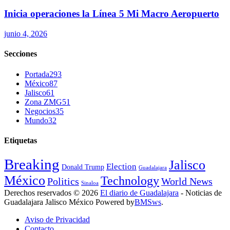
Inicia operaciones la Línea 5 Mi Macro Aeropuerto
junio 4, 2026
Secciones
Portada
293
México
87
Jalisco
61
Zona ZMG
51
Negocios
35
Mundo
32
Etiquetas
Breaking
Jalisco
Election
Donald Trump
Guadalajara
México
Technology
Politics
World News
Sinaloa
Derechos reservados © 2026
El diario de Guadalajara
- Noticias de
Guadalajara Jalisco México Powered by
BMSws
.
Aviso de Privacidad
Contacto