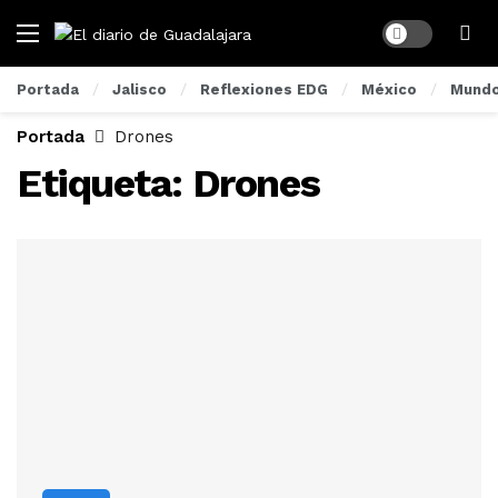
Dark mode
Portada
Jalisco
Reflexiones EDG
México
Mund
Portada
Drones
Etiqueta:
Drones