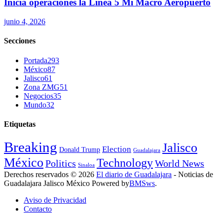
Inicia operaciones la Línea 5 Mi Macro Aeropuerto
junio 4, 2026
Secciones
Portada
293
México
87
Jalisco
61
Zona ZMG
51
Negocios
35
Mundo
32
Etiquetas
Breaking
Jalisco
Election
Donald Trump
Guadalajara
México
Technology
Politics
World News
Sinaloa
Derechos reservados © 2026
El diario de Guadalajara
- Noticias de
Guadalajara Jalisco México Powered by
BMSws
.
Aviso de Privacidad
Contacto