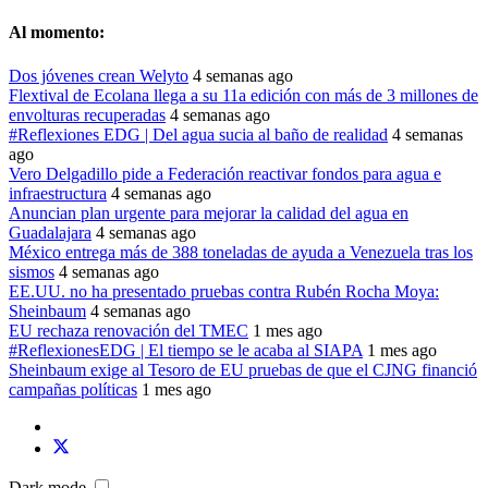
Al momento:
Dos jóvenes crean Welyto
4 semanas ago
Flextival de Ecolana llega a su 11a edición con más de 3 millones de
envolturas recuperadas
4 semanas ago
#Reflexiones EDG | Del agua sucia al baño de realidad
4 semanas
ago
Vero Delgadillo pide a Federación reactivar fondos para agua e
infraestructura
4 semanas ago
Anuncian plan urgente para mejorar la calidad del agua en
Guadalajara
4 semanas ago
México entrega más de 388 toneladas de ayuda a Venezuela tras los
sismos
4 semanas ago
EE.UU. no ha presentado pruebas contra Rubén Rocha Moya:
Sheinbaum
4 semanas ago
EU rechaza renovación del TMEC
1 mes ago
#ReflexionesEDG | El tiempo se le acaba al SIAPA
1 mes ago
Sheinbaum exige al Tesoro de EU pruebas de que el CJNG financió
campañas políticas
1 mes ago
Dark mode