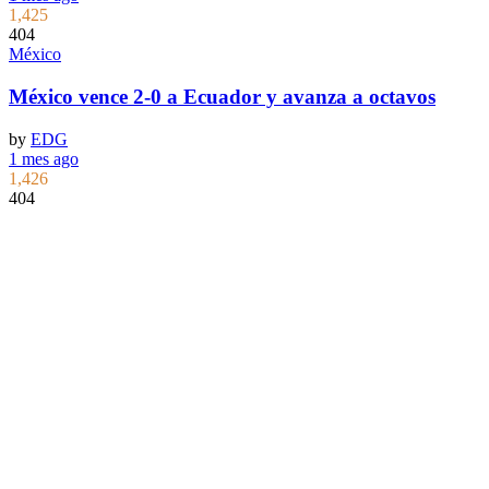
1,425
404
México
México vence 2-0 a Ecuador y avanza a octavos
by
EDG
1 mes ago
1,426
404