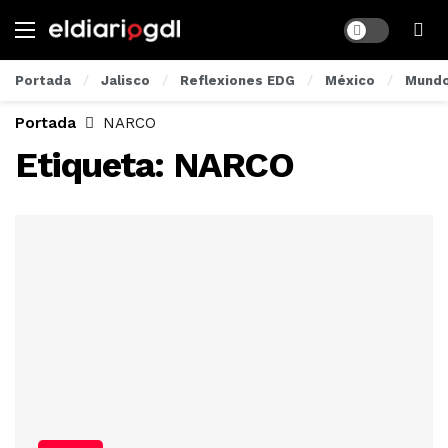
Dark mode
Portada
Jalisco
Reflexiones EDG
México
Mund
Portada
NARCO
Etiqueta:
NARCO