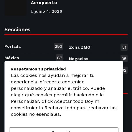
Aeropuerto
junio 4, 2026
Secciones
Portada
293
Zona ZMG
51
México
87
Negocios
35
Respetamos tu privacidad
Jalisco
61
Mundo
32
Las cookies nos ayudan a mejorar tu
experiencia, ofrecerte contenido
Etiquetas
personalizado y analizar el tráfico. Puede
elegir qué cookies permitir haciendo clic
Personalizar. Click Aceptar todo Doy mi
Breaking
Donald Trump
Election
Guadalajara
consetimiento Rechazo todo para rechazar las
cookies no esenciales.
Jalisco
México
Politics
Sinaloa
Technology
World News