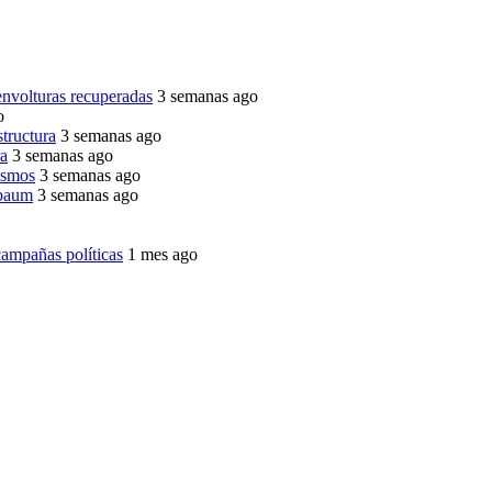
envolturas recuperadas
3 semanas ago
o
structura
3 semanas ago
ra
3 semanas ago
ismos
3 semanas ago
nbaum
3 semanas ago
ampañas políticas
1 mes ago