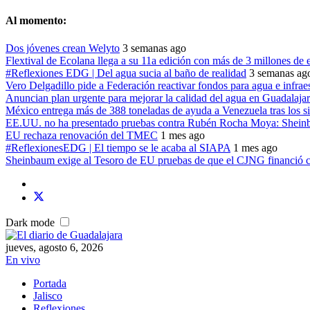
Al momento:
Dos jóvenes crean Welyto
3 semanas ago
Flextival de Ecolana llega a su 11a edición con más de 3 millones de 
#Reflexiones EDG | Del agua sucia al baño de realidad
3 semanas ag
Vero Delgadillo pide a Federación reactivar fondos para agua e infrae
Anuncian plan urgente para mejorar la calidad del agua en Guadalaja
México entrega más de 388 toneladas de ayuda a Venezuela tras los s
EE.UU. no ha presentado pruebas contra Rubén Rocha Moya: Shei
EU rechaza renovación del TMEC
1 mes ago
#ReflexionesEDG | El tiempo se le acaba al SIAPA
1 mes ago
Sheinbaum exige al Tesoro de EU pruebas de que el CJNG financió c
Dark mode
jueves, agosto 6, 2026
En vivo
Portada
Jalisco
Reflexiones