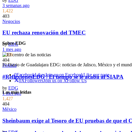
by
EDG
3 semanas ago
1,422
403
Negocios
EU rechaza renovación del TMEC
Sobre EDG
by
EDG
1 mes ago
1,426
404
El Diario de Guadalajara EDG: noticias de Jalisco, México y el mundo
Portada
0
Facebook
Likes
Join us on Facebook
Like our page
#ReflexionesEDG | El tiempo se le acaba al SIAPA
0
X
Followers
Join us on X
Follow Us
by
EDG
Las más leídas
1 mes ago
1,427
404
México
Sheinbaum exige al Tesoro de EU pruebas de que el 