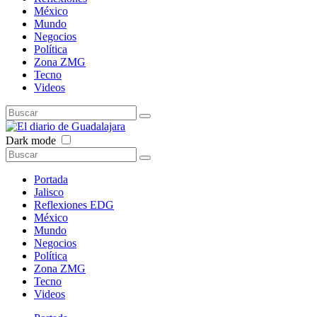
México
Mundo
Negocios
Política
Zona ZMG
Tecno
Videos
Dark mode
Portada
Jalisco
Reflexiones EDG
México
Mundo
Negocios
Política
Zona ZMG
Tecno
Videos