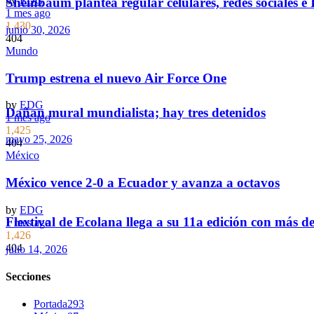
by
EDG
Sheinbaum plantea regular celulares, redes sociales e 
1 mes ago
1,430
junio 30, 2026
404
Mundo
Trump estrena el nuevo Air Force One
by
EDG
Dañan mural mundialista; hay tres detenidos
1 mes ago
1,425
mayo 25, 2026
404
México
México vence 2-0 a Ecuador y avanza a octavos
by
EDG
Flextival de Ecolana llega a su 11a edición con más d
1 mes ago
1,426
404
julio 14, 2026
Secciones
Portada
293