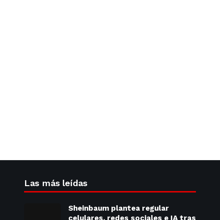
Las más leídas
Sheinbaum plantea regular
celulares, redes sociales e IA tras