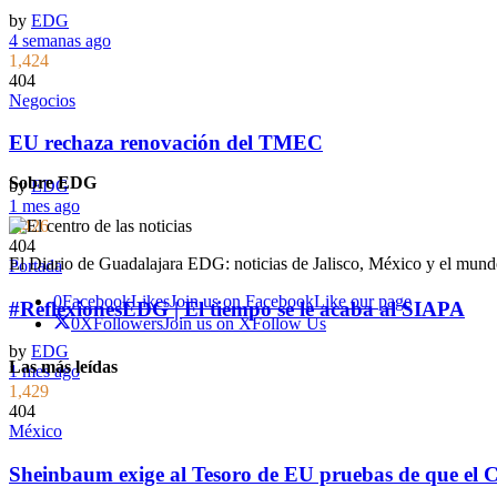
by
EDG
4 semanas ago
1,424
404
Negocios
EU rechaza renovación del TMEC
Sobre EDG
by
EDG
1 mes ago
1,426
404
El Diario de Guadalajara EDG: noticias de Jalisco, México y el mundo
Portada
0
Facebook
Likes
Join us on Facebook
Like our page
#ReflexionesEDG | El tiempo se le acaba al SIAPA
0
X
Followers
Join us on X
Follow Us
by
EDG
Las más leídas
1 mes ago
1,429
404
México
Sheinbaum exige al Tesoro de EU pruebas de que el 