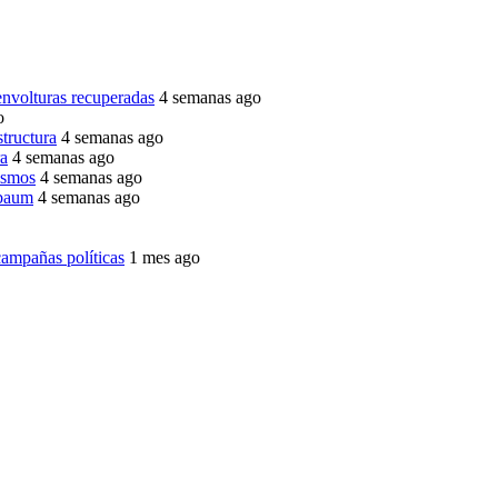
envolturas recuperadas
4 semanas ago
o
structura
4 semanas ago
ra
4 semanas ago
ismos
4 semanas ago
nbaum
4 semanas ago
ampañas políticas
1 mes ago