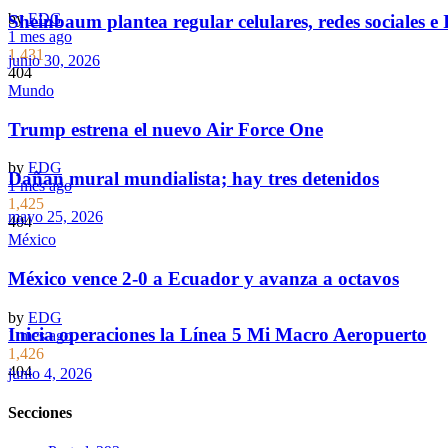
by
EDG
Sheinbaum plantea regular celulares, redes sociales e 
1 mes ago
1,431
junio 30, 2026
404
Mundo
Trump estrena el nuevo Air Force One
by
EDG
Dañan mural mundialista; hay tres detenidos
1 mes ago
1,425
mayo 25, 2026
404
México
México vence 2-0 a Ecuador y avanza a octavos
by
EDG
Inicia operaciones la Línea 5 Mi Macro Aeropuerto
1 mes ago
1,426
404
junio 4, 2026
Secciones