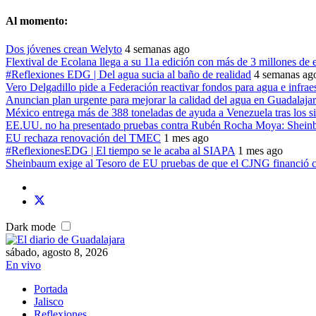
Al momento:
Dos jóvenes crean Welyto
4 semanas ago
Flextival de Ecolana llega a su 11a edición con más de 3 millones de 
#Reflexiones EDG | Del agua sucia al baño de realidad
4 semanas ag
Vero Delgadillo pide a Federación reactivar fondos para agua e infrae
Anuncian plan urgente para mejorar la calidad del agua en Guadalaja
México entrega más de 388 toneladas de ayuda a Venezuela tras los s
EE.UU. no ha presentado pruebas contra Rubén Rocha Moya: Shei
EU rechaza renovación del TMEC
1 mes ago
#ReflexionesEDG | El tiempo se le acaba al SIAPA
1 mes ago
Sheinbaum exige al Tesoro de EU pruebas de que el CJNG financió c
Dark mode
sábado, agosto 8, 2026
En vivo
Portada
Jalisco
Reflexiones