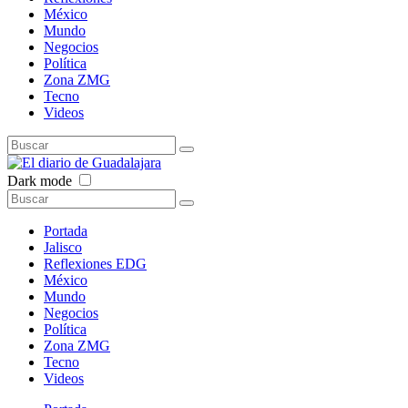
México
Mundo
Negocios
Política
Zona ZMG
Tecno
Videos
Dark mode
Portada
Jalisco
Reflexiones EDG
México
Mundo
Negocios
Política
Zona ZMG
Tecno
Videos