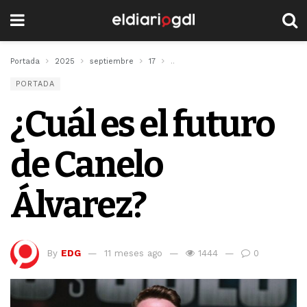
Portada
2025
septiembre
17
¿Cuál es el futuro de Canelo Álvare
PORTADA
¿Cuál es el futuro
de Canelo
Álvarez?
By
EDG
11 meses ago
1444
0