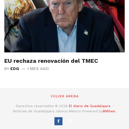
EU rechaza renovación del TMEC
BY
EDG
1 MES AGO
VOLVER ARRIBA
Derechos reservados © 2026
El diario de Guadalajara
-
Noticias de Guadalajara Jalisco México Powered by
BMSws
.