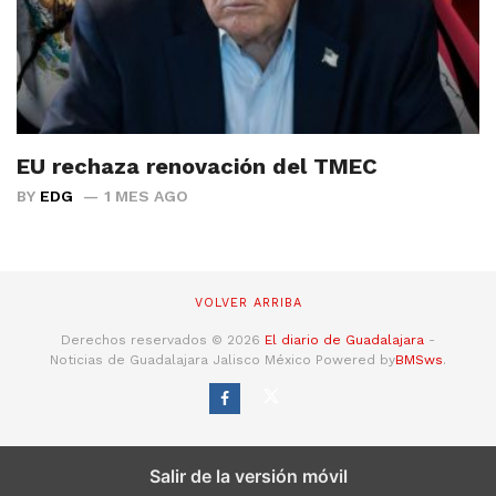
EU rechaza renovación del TMEC
BY
EDG
1 MES AGO
VOLVER ARRIBA
Derechos reservados © 2026
El diario de Guadalajara
-
Noticias de Guadalajara Jalisco México Powered by
BMSws
.
Salir de la versión móvil