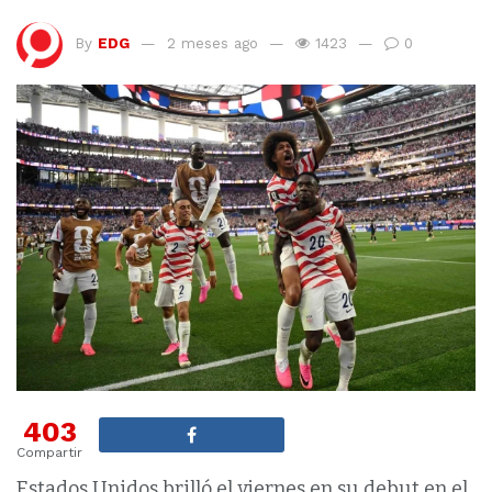
By
EDG
2 meses ago
1423
0
403
Compartir
Estados Unidos brilló el viernes en su debut en el