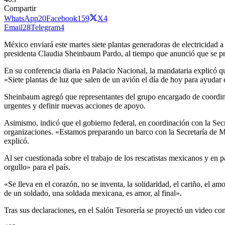
Compartir
WhatsApp
20
Facebook
159
X
4
Email
28
Telegram
4
México enviará este martes siete plantas generadoras de electricidad a
presidenta Claudia Sheinbaum Pardo, al tiempo que anunció que se pre
En su conferencia diaria en Palacio Nacional, la mandataria explicó qu
«Siete plantas de luz que salen de un avión el día de hoy para ayudar 
Sheinbaum agregó que representantes del grupo encargado de coordin
urgentes y definir nuevas acciones de apoyo.
Asimismo, indicó que el gobierno federal, en coordinación con la Secre
organizaciones. «Estamos preparando un barco con la Secretaría de Mar
explicó.
Al ser cuestionada sobre el trabajo de los rescatistas mexicanos y en 
orgullo» para el país.
«Se lleva en el corazón, no se inventa, la solidaridad, el cariño, el
de un soldado, una soldada mexicana, es amor, al final».
Tras sus declaraciones, en el Salón Tesorería se proyectó un video con