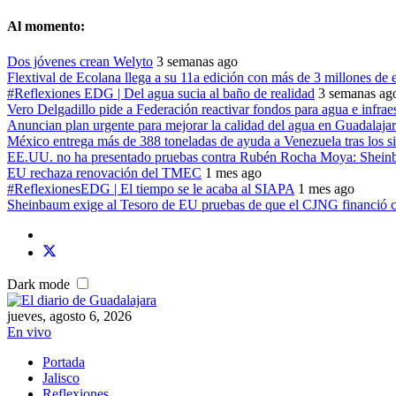
Al momento:
Dos jóvenes crean Welyto
3 semanas ago
Flextival de Ecolana llega a su 11a edición con más de 3 millones de 
#Reflexiones EDG | Del agua sucia al baño de realidad
3 semanas ag
Vero Delgadillo pide a Federación reactivar fondos para agua e infrae
Anuncian plan urgente para mejorar la calidad del agua en Guadalaja
México entrega más de 388 toneladas de ayuda a Venezuela tras los s
EE.UU. no ha presentado pruebas contra Rubén Rocha Moya: Shei
EU rechaza renovación del TMEC
1 mes ago
#ReflexionesEDG | El tiempo se le acaba al SIAPA
1 mes ago
Sheinbaum exige al Tesoro de EU pruebas de que el CJNG financió c
Dark mode
jueves, agosto 6, 2026
En vivo
Portada
Jalisco
Reflexiones