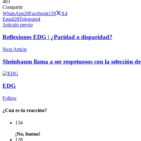
403
Compartir
WhatsApp
20
Facebook
159
X
4
Email
28
Telegram
4
Articulo previo
Reflexiones EDG | ¿Paridad o disparidad?
Next Article
Sheinbaum llama a ser respetuosos con la selección d
EDG
Follow
¿Cuá es tu reacción?
134
¡No, bueno!
128