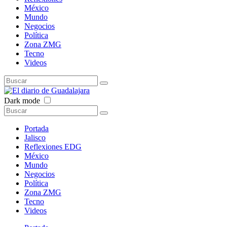
México
Mundo
Negocios
Política
Zona ZMG
Tecno
Videos
Dark mode
Portada
Jalisco
Reflexiones EDG
México
Mundo
Negocios
Política
Zona ZMG
Tecno
Videos