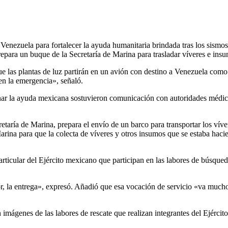
 Venezuela para fortalecer la ayuda humanitaria brindada tras los sismo
para un buque de la Secretaría de Marina para trasladar víveres e insu
e las plantas de luz partirán en un avión con destino a Venezuela como 
en la emergencia», señaló.
ar la ayuda mexicana sostuvieron comunicación con autoridades médicas
taría de Marina, prepara el envío de un barco para transportar los víve
ina para que la colecta de víveres y otros insumos que se estaba hacien
particular del Ejército mexicano que participan en las labores de búsque
 amor, la entrega», expresó. Añadió que esa vocación de servicio «va mu
 imágenes de las labores de rescate que realizan integrantes del Ejérci