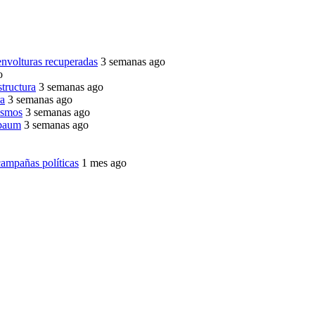
envolturas recuperadas
3 semanas ago
o
structura
3 semanas ago
ra
3 semanas ago
ismos
3 semanas ago
nbaum
3 semanas ago
ampañas políticas
1 mes ago