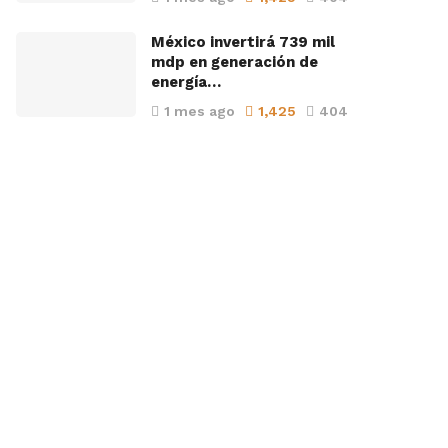
México invertirá 739 mil
mdp en generación de
energía…
1 mes ago
1,425
404