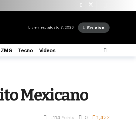
as ago
En vivo
viernes, agosto 7, 2026
 ZMG
Tecno
Videos
rcito Mexicano
-114
0
1,423
Points