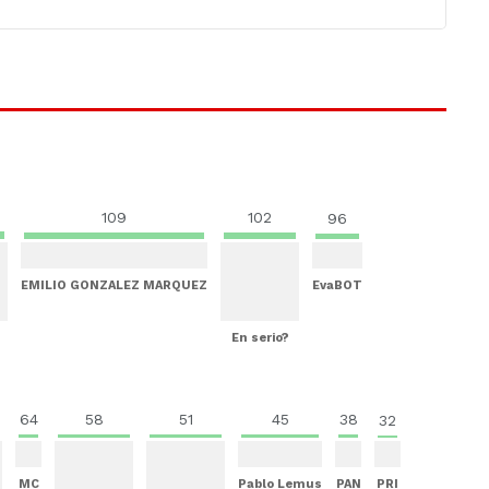
109
102
96
EMILIO GONZALEZ MARQUEZ
EvaBOT
En serio?
64
58
51
45
38
32
MC
Pablo Lemus
PAN
PRI