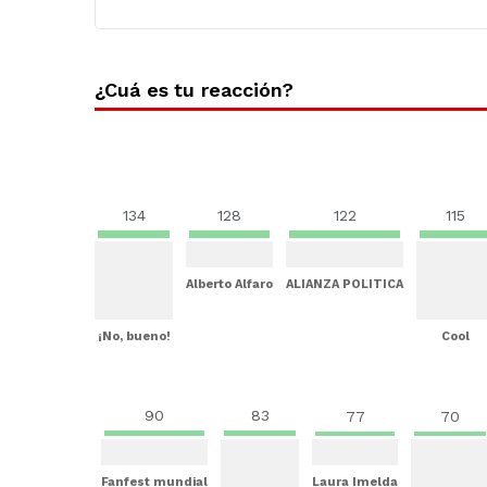
¿Cuá es tu reacción?
134
128
122
115
Alberto Alfaro
ALIANZA POLITICA
¡No, bueno!
Cool
90
83
77
70
Fanfest mundial
Laura Imelda