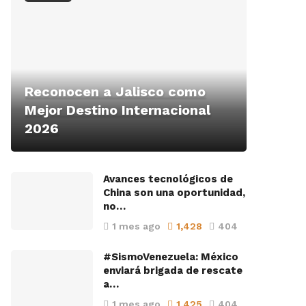
Reconocen a Jalisco como
Mejor Destino Internacional
2026
Avances tecnológicos de
China son una oportunidad,
no…
1 mes ago
1,428
404
#SismoVenezuela: México
enviará brigada de rescate
a…
1 mes ago
1,425
404