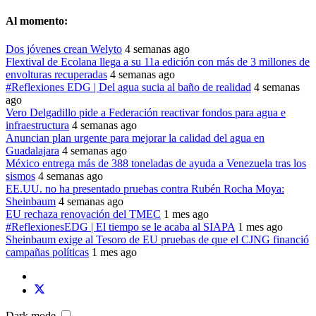
Al momento:
Dos jóvenes crean Welyto
4 semanas ago
Flextival de Ecolana llega a su 11a edición con más de 3 millones de
envolturas recuperadas
4 semanas ago
#Reflexiones EDG | Del agua sucia al baño de realidad
4 semanas
ago
Vero Delgadillo pide a Federación reactivar fondos para agua e
infraestructura
4 semanas ago
Anuncian plan urgente para mejorar la calidad del agua en
Guadalajara
4 semanas ago
México entrega más de 388 toneladas de ayuda a Venezuela tras los
sismos
4 semanas ago
EE.UU. no ha presentado pruebas contra Rubén Rocha Moya:
Sheinbaum
4 semanas ago
EU rechaza renovación del TMEC
1 mes ago
#ReflexionesEDG | El tiempo se le acaba al SIAPA
1 mes ago
Sheinbaum exige al Tesoro de EU pruebas de que el CJNG financió
campañas políticas
1 mes ago
Dark mode