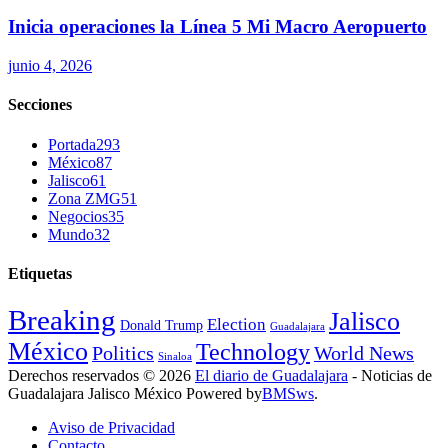
Inicia operaciones la Línea 5 Mi Macro Aeropuerto
junio 4, 2026
Secciones
Portada
293
México
87
Jalisco
61
Zona ZMG
51
Negocios
35
Mundo
32
Etiquetas
Breaking
Jalisco
Election
Donald Trump
Guadalajara
México
Technology
Politics
World News
Sinaloa
Derechos reservados © 2026
El diario de Guadalajara
- Noticias de
Guadalajara Jalisco México Powered by
BMSws
.
Aviso de Privacidad
Contacto