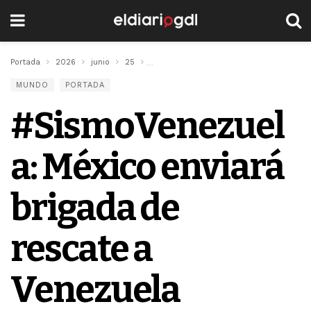
Portada
2026
junio
25
#SismoVenezuela: México enviará brigad
MUNDO
PORTADA
#SismoVenezuel
a: México enviará
brigada de
rescate a
Venezuela