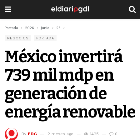
Portada
2026
junio
25
México invertirá 739 mil mdp en generac
NEGOCIOS
PORTADA
México invertirá
739 mil mdp en
generación de
energía renovable
By
EDG
2 meses ago
1425
0