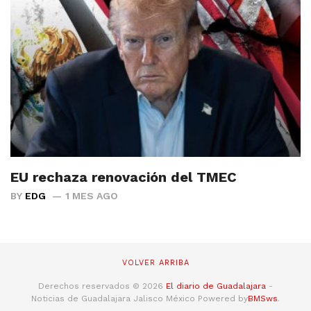
EU rechaza renovación del TMEC
BY
EDG
1 MES AGO
VOLVER ARRIBA
Derechos reservados © 2026
El diario de Guadalajara
-
Noticias de Guadalajara Jalisco México Powered by
BMSws
.