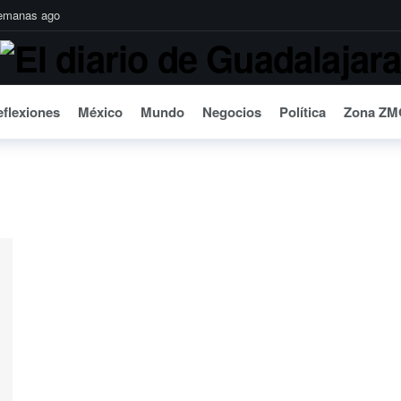
emanas ago
a edición con más de 3 millones de envolturas recuperadas
3 semanas ag
al baño de realidad
3 semanas ago
eactivar fondos para agua e infraestructura
3 semanas ago
flexiones
México
Mundo
Negocios
Política
Zona ZM
 la calidad del agua en Guadalajara
3 semanas ago
as de ayuda a Venezuela tras los sismos
3 semanas ago
 contra Rubén Rocha Moya: Sheinbaum
3 semanas ago
1 mes ago
 acaba al SIAPA
1 mes ago
ruebas de que el CJNG financió campañas políticas
1 mes ago