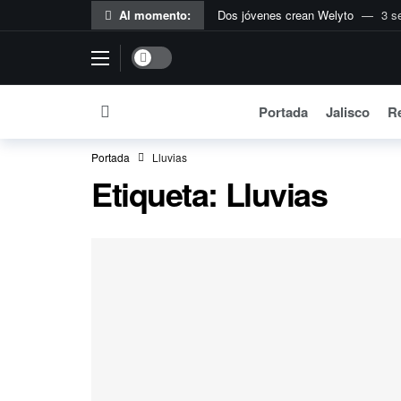
Al momento:
Dos jóvenes crean Welyto
3 s
Flextival de Ecolana llega a su 11
Dark mode
#Reflexiones EDG | Del agua sucia 
Vero Delgadillo pide a Federación r
Portada
Jalisco
Re
Anuncian plan urgente para mejorar
Portada
Lluvias
México entrega más de 388 tonelad
Etiqueta:
Lluvias
EE.UU. no ha presentado pruebas
EU rechaza renovación del TMEC
#ReflexionesEDG | El tiempo se le
Sheinbaum exige al Tesoro de EU p