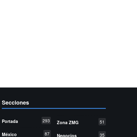
Secciones
293
Portada
51
Zona ZMG
87
México
35
Negocios