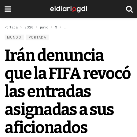
Portada
2026
junio
9
Irán denuncia que la FIFA revocó las entr
MUNDO
PORTADA
Irán denuncia
que la FIFA revocó
las entradas
asignadas a sus
aficionados