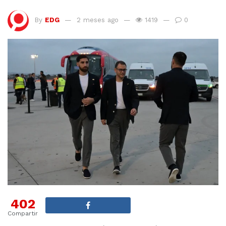
By
EDG
2 meses ago
1419
0
402
Compartir