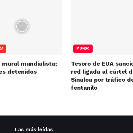
DA
MUNDO
 mural mundialista;
Tesoro de EUA sanci
res detenidos
red ligada al cártel 
Sinaloa por tráfico d
fentanilo
Las más leídas