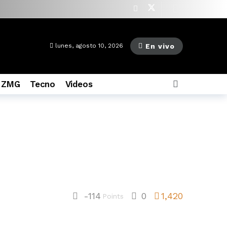
as ago
En vivo
lunes, agosto 10, 2026
 ZMG
Tecno
Videos
-114
0
1,420
Points