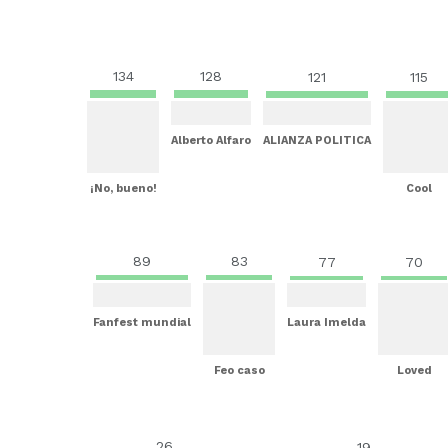
134
128
121
115
Alberto Alfaro
ALIANZA POLITICA
¡No, bueno!
Cool
89
83
77
70
Fanfest mundial
Laura Imelda
Feo caso
Loved
26
19