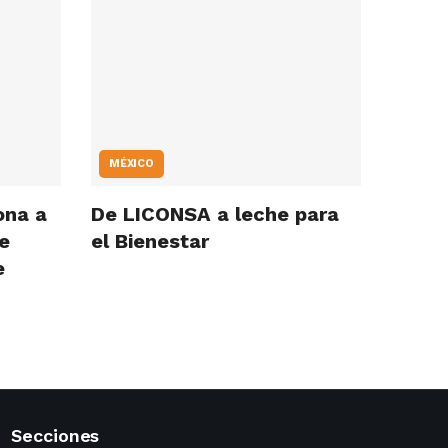
MÉXICO
ona a
De LICONSA a leche para
de
el Bienestar
e
Secciones