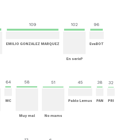
109
102
96
EMILIO GONZALEZ MARQUEZ
EvaBOT
En serio?
64
58
51
45
38
32
MC
Pablo Lemus
PAN
PRI
Muy mal
No mams
13
6