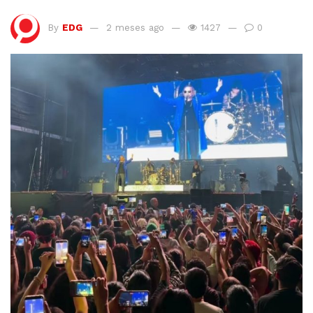
By
EDG
2 meses ago
1427
0