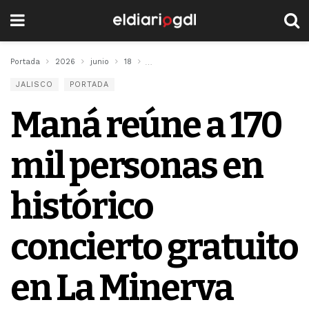
Portada
2026
junio
18
Maná reúne a 170 mil personas en históri
JALISCO
PORTADA
Maná reúne a 170
mil personas en
histórico
concierto gratuito
en La Minerva