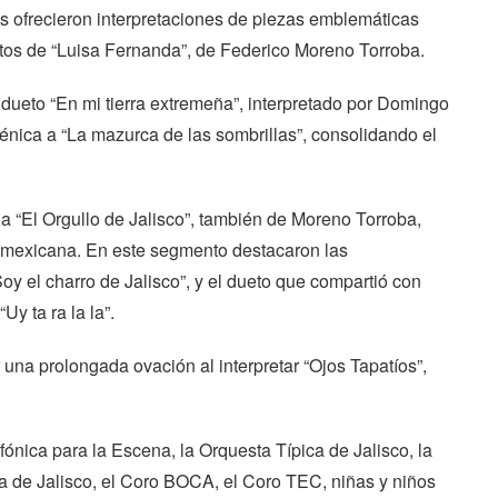
es ofrecieron interpretaciones de piezas emblemáticas
tos de “Luisa Fernanda”, de Federico Moreno Torroba.
ueto “En mi tierra extremeña”, interpretado por Domingo
cénica a “La mazurca de las sombrillas”, consolidando el
 “El Orgullo de Jalisco”, también de Moreno Torroba,
dad mexicana. En este segmento destacaron las
oy el charro de Jalisco”, y el dueto que compartió con
y ta ra la la”.
 una prolongada ovación al interpretar “Ojos Tapatíos”,
nfónica para la Escena, la Orquesta Típica de Jalisco, la
a de Jalisco, el Coro BOCA, el Coro TEC, niñas y niños