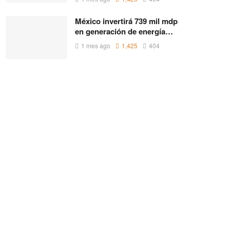
México invertirá 739 mil mdp
en generación de energía…
1 mes ago
1,425
404