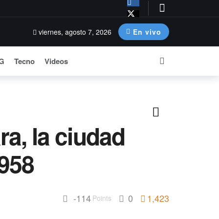
o
viernes, agosto 7, 2026
En vivo
G
Tecno
Videos
a, la ciudad
1958
-114
0
1,423
Points