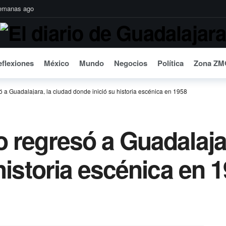
emanas ago
a edición con más de 3 millones de envolturas recuperadas
3 semanas ag
al baño de realidad
3 semanas ago
eactivar fondos para agua e infraestructura
3 semanas ago
flexiones
México
Mundo
Negocios
Política
Zona ZM
 la calidad del agua en Guadalajara
3 semanas ago
as de ayuda a Venezuela tras los sismos
3 semanas ago
 a Guadalajara, la ciudad donde inició su historia escénica en 1958
 contra Rubén Rocha Moya: Sheinbaum
3 semanas ago
1 mes ago
 regresó a Guadalajar
 acaba al SIAPA
1 mes ago
ruebas de que el CJNG financió campañas políticas
1 mes ago
historia escénica en 