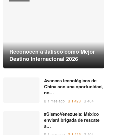
Reconocen a Jalisco como Mejor
Destino Internacional 2026
Avances tecnológicos de
China son una oportunidad,
no…
1 mes ago
1,428
404
#SismoVenezuela: México
enviará brigada de rescate
a…
1 mes ago
1,425
404