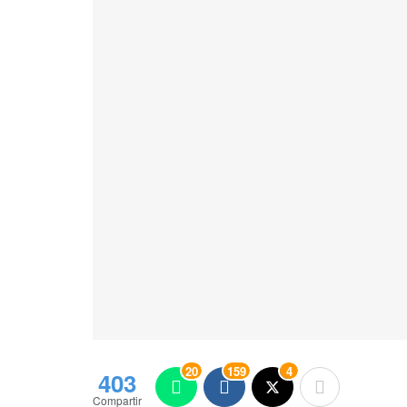
20
159
4
403
Compartir