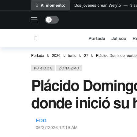
Al momento:
Dos jóvenes crean Welyto
3 s
Flextival de Ecolana llega a su 11
Dark mode
#Reflexiones EDG | Del agua sucia 
Vero Delgadillo pide a Federación r
Portada
Jalisco
Re
Anuncian plan urgente para mejorar
México entrega más de 388 tonelad
Portada
2026
junio
27
Plácido Domingo regresó
EE.UU. no ha presentado pruebas
PORTADA
ZONA ZMG
EU rechaza renovación del TMEC
Plácido Domingo
#ReflexionesEDG | El tiempo se le
Sheinbaum exige al Tesoro de EU p
donde inició su 
EDG
06/27/2026 12:19 AM