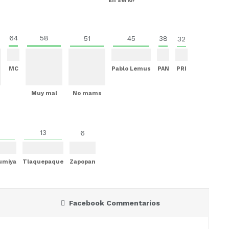
En serio?
64
58
51
45
38
32
MC
Pablo Lemus
PAN
PRI
Muy mal
No mams
13
6
Mumiya
Tlaquepaque
Zapopan
Facebook Commentarios