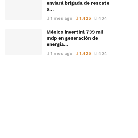
enviará brigada de rescate
a…
1 mes ago
1,425
404
México invertirá 739 mil
mdp en generación de
energía…
1 mes ago
1,425
404