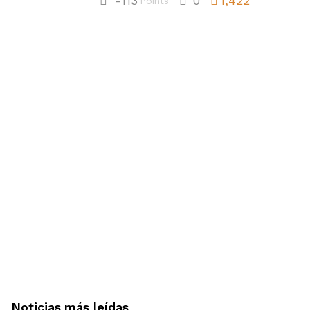
-113
0
1,422
Points
Noticias más leídas