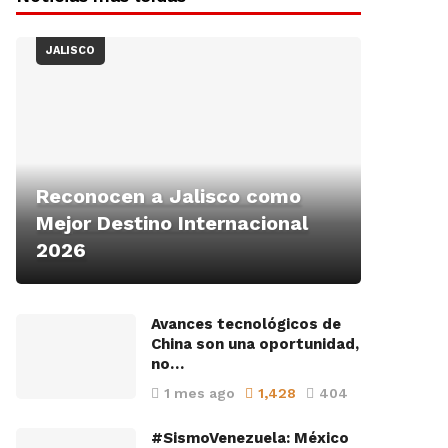
JALISCO
Reconocen a Jalisco como
Mejor Destino Internacional
2026
Avances tecnológicos de
China son una oportunidad,
no…
1 mes ago
1,428
404
#SismoVenezuela: México