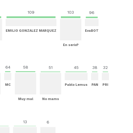
109
103
96
EMILIO GONZALEZ MARQUEZ
EvaBOT
En serio?
64
58
51
45
38
32
MC
Pablo Lemus
PAN
PRI
Muy mal
No mams
13
6