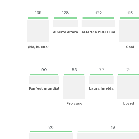
135
128
122
115
Alberto Alfaro
ALIANZA POLITICA
¡No, bueno!
Cool
90
83
77
71
Fanfest mundial
Laura Imelda
Feo caso
Loved
26
19