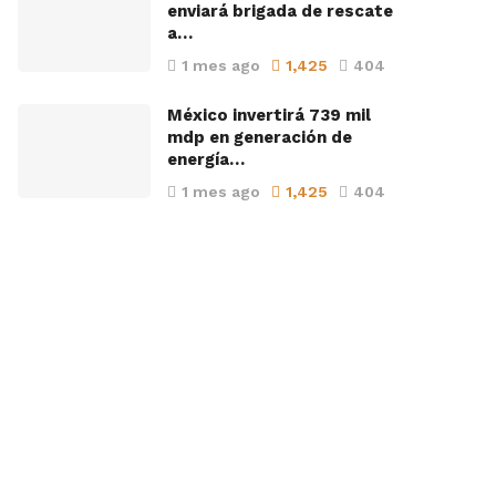
enviará brigada de rescate
a…
1 mes ago
1,425
404
México invertirá 739 mil
mdp en generación de
energía…
1 mes ago
1,425
404