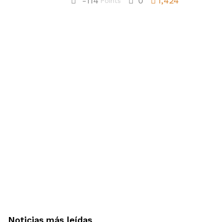
-114
0
1,424
Points
Noticias más leídas