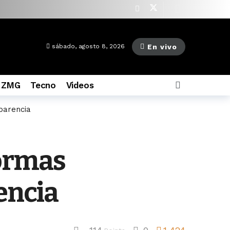
as ago
En vivo
sábado, agosto 8, 2026
 ZMG
Tecno
Videos
parencia
formas
encia