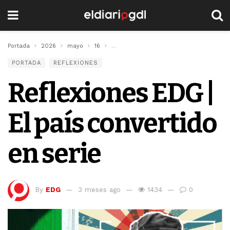
Portada
2026
mayo
16
Reflexiones EDG | El país convertido en 
PORTADA
REFLEXIONES
Reflexiones EDG |
El país convertido
en serie
By
EDG
3 meses ago
1434
0