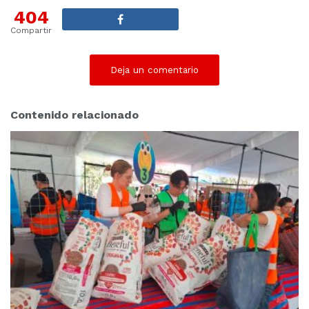
s
404
:
Compartir
Deja un comentario
Contenido relacionado