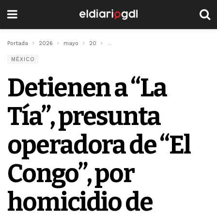
Portada
2026
mayo
20
Detienen a “La Tía”, presunta operador
MÉXICO
Detienen a “La
Tía”, presunta
operadora de “El
Congo”, por
homicidio de