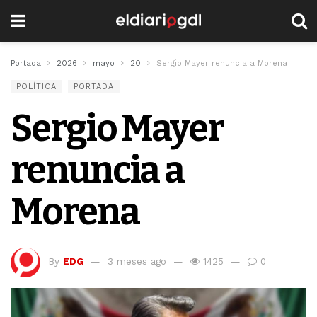
Portada
2026
mayo
20
Sergio Mayer renuncia a Morena
POLÍTICA
PORTADA
Sergio Mayer
renuncia a
Morena
By
EDG
3 meses ago
1425
0