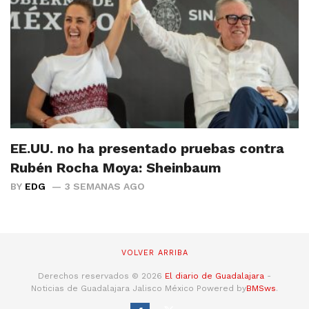
EE.UU. no ha presentado pruebas contra
Rubén Rocha Moya: Sheinbaum
BY
EDG
3 SEMANAS AGO
VOLVER ARRIBA
Derechos reservados © 2026
El diario de Guadalajara
-
Noticias de Guadalajara Jalisco México Powered by
BMSws
.