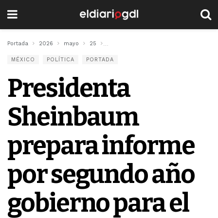
Portada
2026
mayo
25
Presidenta Sheinbaum prepara informe 
MÉXICO
POLÍTICA
PORTADA
Presidenta
Sheinbaum
prepara informe
por segundo año
gobierno para el