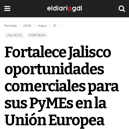
Portada
2026
mayo
21
Fortalece Jalisco oportunidades comerc
JALISCO
PORTADA
Fortalece Jalisco
oportunidades
comerciales para
sus PyMEs en la
Unión Europea