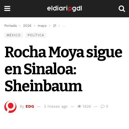
Portada
2026
mayo
21
Rocha Moya sigue en Sinaloa: Sheinbau
MÉXICO
POLÍTICA
Rocha Moya sigue
en Sinaloa:
Sheinbaum
By
EDG
3 meses ago
1426
0