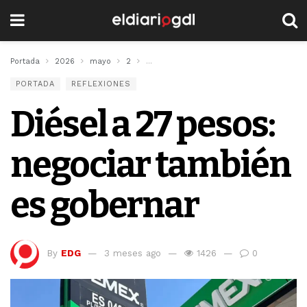
Portada
2026
mayo
2
Diésel a 27 pesos: negociar también es 
PORTADA
REFLEXIONES
Diésel a 27 pesos:
negociar también
es gobernar
By
EDG
3 meses ago
1426
0